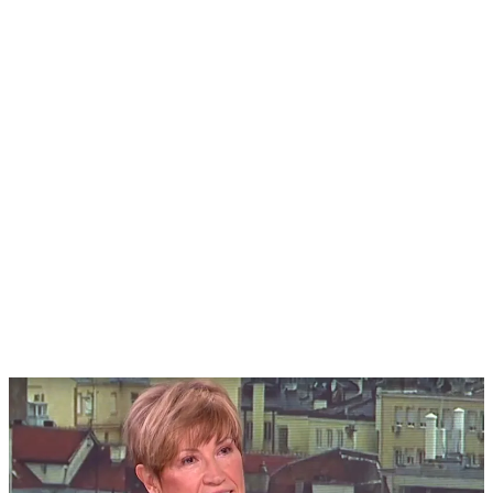
Anti-kancer ishrana i anti-
kancer život
Pogledajte više