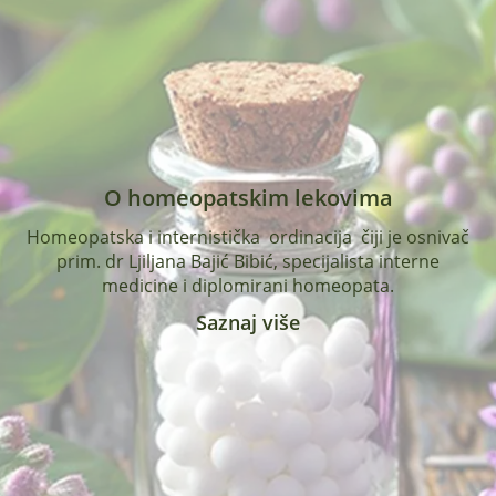
O homeopatskim lekovima
Homeopatska i internistička ordinacija čiji je osnivač
prim. dr Ljiljana Bajić Bibić, specijalista interne
medicine i diplomirani homeopata.
Saznaj više