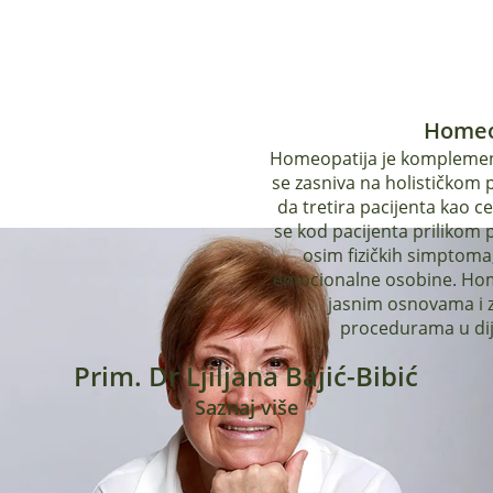
Homeo
Homeopatija je komplementarna grana med
se zasniva na holističkom p
da tretira pacijenta kao 
se kod pacijenta prilikom pregleda i određivanja leka,
osim fizičkih simptoma, uvažavaju i mentalne
emocionalne osobine. Homeopatija je postavljena na
jasnim osnovama i zakonski definisanim
procedurama u dija
Prim. Dr Ljiljana Bajić-Bibić
Saznaj više