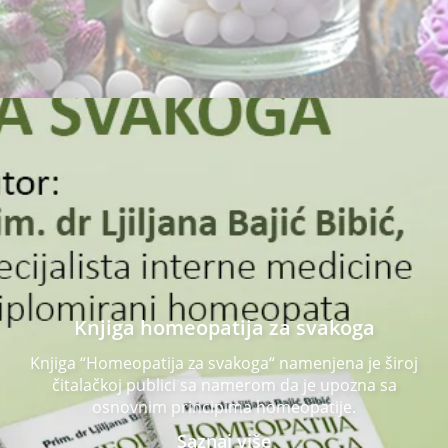
Knjiga homeopatija za svakoga
Knjiga “Homeopatija za svakoga“ namenjena je široj
čitalačkoj publici sa namerom da je upozna sa
osnovnim principima homeopatije.
Saznaj više